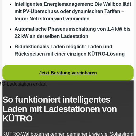
Intelligentes Energiemanagement: Die Wallbox lädt
mit PV-Überschuss oder dynamischen Tarifen –
teurer Netzstrom wird vermieden
Automatische Phasenumschaltung von 1,4 kW bis
22 kW an derselben Ladestation
Bidirektionales Laden möglich: Laden und
Rückspeisen mit einer einzigen KÜTRO‑Lösung
Jetzt Beratung vereinbaren
-Ladestation erklärt
So funktioniert intelligentes
Laden mit Ladestationen von
KÜTRO
KÜTRO‑Wallboxen erkennen permanent, wie viel Solarstrom