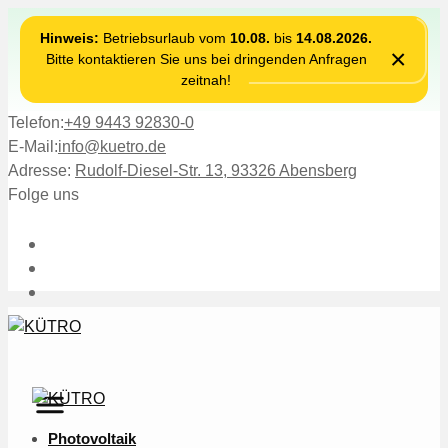
Hinweis:
Betriebsurlaub vom
10.08.
bis
14.08.2026.
×
Bitte kontaktieren Sie uns bei dringenden Anfragen
zeitnah!
Telefon:
+49 9443 92830-0
E-Mail:
info@kuetro.de
Adresse:
Rudolf-Diesel-Str. 13, 93326 Abensberg
Folge uns
Photovoltaik