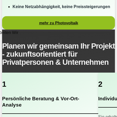
Keine Netzabhängigkeit, keine Preissteigerungen
mehr zu Photovoltaik
beiten Wir
Planen wir gemeinsam Ihr Projekt
- zukunftsorientiert für
Privatpersonen & Unternehmen
1
2
Persönliche Beratung & Vor-Ort-
Individ
Analyse
Sie erhalt