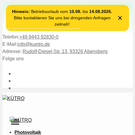
Hinweis:
Betriebsurlaub vom
10.08.
bis
14.08.2026.
×
Bitte kontaktieren Sie uns bei dringenden Anfragen
zeitnah!
Telefon:
+49 9443 92830-0
E-Mail:
info@kuetro.de
Adresse:
Rudolf-Diesel-Str. 13, 93326 Abensberg
Folge uns
Photovoltaik