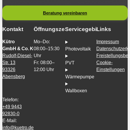
Beratung vereinbaren
Kontakt
Öffnungszeiten
Servicegebiete
Links
Kütro
Mo–Do:
Impressum
GmbH & Co. KG
08:00–15:30
Datenschutzerk
Photovoltaik
Rudolf-Diesel-
Uhr
Freistellungsb
Str. 13
Fr: 08:00–
Cookie-
PVT
93326
12:00 Uhr
Einstellungen
Abensberg
Wärmepumpe
Wallboxen
Telefon:
+49 9443
92830-0
E-Mail:
info@kuetro.de