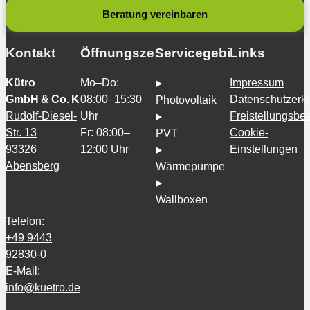
Beratung vereinbaren
Kontakt
Öffnungszeiten
Servicegebiete
Links
Kütro
Mo–Do:
Impressum
GmbH & Co. KG
08:00–15:30
Datenschutzerk
Photovoltaik
Rudolf-Diesel-
Uhr
Freistellungsb
Str. 13
Fr: 08:00–
Cookie-
PVT
93326
12:00 Uhr
Einstellungen
Abensberg
Wärmepumpe
Wallboxen
Telefon:
+49 9443
92830-0
E-Mail:
info@kuetro.de