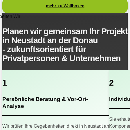
mehr zu Wallboxen
beiten Wir
Planen wir gemeinsam Ihr Projekt
in Neustadt an der Donau
- zukunftsorientiert für
Privatpersonen & Unternehmen
1
2
Persönliche Beratung & Vor-Ort-
Individ
Analyse
Sie erhalt
Wir prüfen Ihre Gegebenheiten direkt in Neustadt an
Komponent