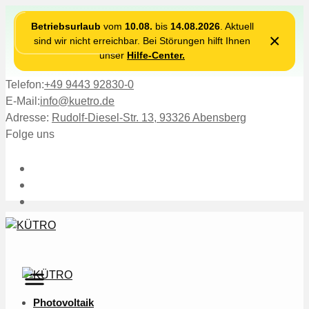
Betriebsurlaub
vom
10.08.
bis
14.08.2026
. Aktuell
×
sind wir nicht erreichbar. Bei Störungen hilft Ihnen
unser
Hilfe-Center.
Telefon:
+49 9443 92830-0
E-Mail:
info@kuetro.de
Adresse:
Rudolf-Diesel-Str. 13, 93326 Abensberg
Folge uns
Photovoltaik