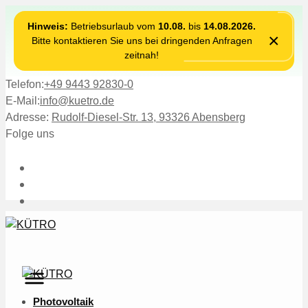
Hinweis:
Betriebsurlaub vom
10.08.
bis
14.08.2026.
×
Bitte kontaktieren Sie uns bei dringenden Anfragen
zeitnah!
Telefon:
+49 9443 92830-0
E-Mail:
info@kuetro.de
Adresse:
Rudolf-Diesel-Str. 13, 93326 Abensberg
Folge uns
Photovoltaik