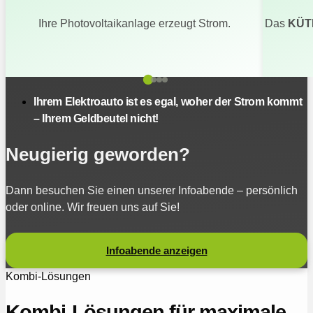
Ihre Photovoltaikanlage erzeugt Strom.
Das
KÜT
Ihrem Elektroauto ist es egal, woher der Strom kommt
– Ihrem Geldbeutel nicht!
Neugierig geworden?
Dann besuchen Sie einen unserer Infoabende – persönlich
oder online. Wir freuen uns auf Sie!
Infoabende anzeigen
Kombi-Lösungen
Kombi-Lösungen für maximale