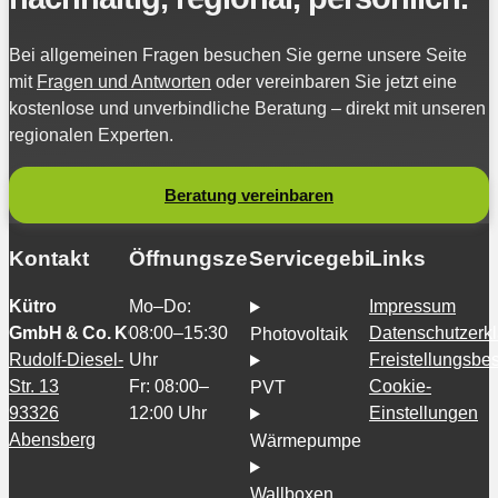
Bei allgemeinen Fragen besuchen Sie gerne unsere Seite
mit
Fragen und Antworten
oder vereinbaren Sie jetzt eine
kostenlose und unverbindliche Beratung – direkt mit unseren
regionalen Experten.
Beratung vereinbaren
Kontakt
Öffnungszeiten
Servicegebiete
Links
Kütro
Mo–Do:
Impressum
GmbH & Co. KG
08:00–15:30
Datenschutzerk
Photovoltaik
Rudolf-Diesel-
Uhr
Freistellungsb
Str. 13
Fr: 08:00–
Cookie-
PVT
93326
12:00 Uhr
Einstellungen
Abensberg
Wärmepumpe
Wallboxen