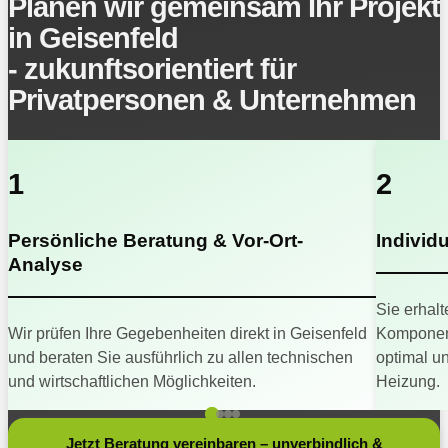
Planen wir gemeinsam Ihr Projekt
in Geisenfeld
- zukunftsorientiert für
Privatpersonen & Unternehmen
1
2
Persönliche Beratung & Vor-Ort-
Individ
Analyse
Sie erhalt
Wir prüfen Ihre Gegebenheiten direkt in Geisenfeld
Komponent
und beraten Sie ausführlich zu allen technischen
optimal u
und wirtschaftlichen Möglichkeiten.
Heizung.
Jetzt Beratung vereinbaren – unverbindlich &