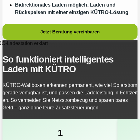
Bidirektionales Laden möglich: Laden und
Rückspeisen mit einer einzigen KÜTRO‑Lösung
Jetzt Beratung vereinbaren
-Ladestation erklärt
So funktioniert intelligentes
Laden mit KÜTRO
KÜTRO‑Wallboxen erkennen permanent, wie viel Solarstrom
gerade verfügbar ist, und passen die Ladeleistung in Echtzeit
an. So vermeiden Sie Netzstrombezug und sparen bares
Geld – ganz ohne teure Zusatzsteuerungen.
1