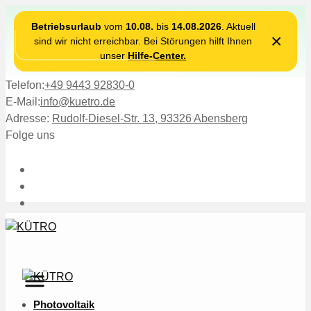
Betriebsurlaub
vom
10.08.
bis
14.08.2026
. Aktuell
×
sind wir nicht erreichbar. Bei Störungen hilft Ihnen
unser
Hilfe-Center.
Telefon:
+49 9443 92830-0
E-Mail:
info@kuetro.de
Adresse:
Rudolf-Diesel-Str. 13, 93326 Abensberg
Folge uns
Photovoltaik