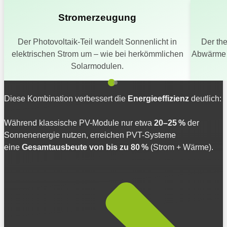
Stromerzeugung
Der Photovoltaik-Teil wandelt Sonnenlicht in
Der the
elektrischen Strom um – wie bei herkömmlichen
Abwärme d
Solarmodulen.
Diese Kombination verbessert die
Energieeffizienz
deutlich:
Während klassische PV-Module nur etwa
20–25 %
der
Sonnenenergie nutzen, erreichen PVT-Systeme
eine
Gesamtausbeute von bis zu 80 %
(Strom + Wärme).