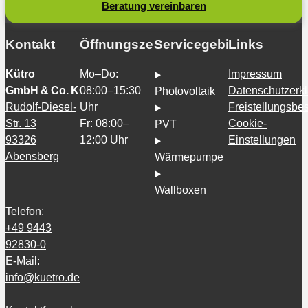
Beratung vereinbaren
Kontakt
Öffnungszeiten
Servicegebiete
Links
Kütro
Mo–Do:
Impressum
GmbH & Co. KG
08:00–15:30
Datenschutzerk
Photovoltaik
Rudolf-Diesel-
Uhr
Freistellungsb
Str. 13
Fr: 08:00–
Cookie-
PVT
93326
12:00 Uhr
Einstellungen
Abensberg
Wärmepumpe
Wallboxen
Telefon:
+49 9443
92830-0
E-Mail:
info@kuetro.de