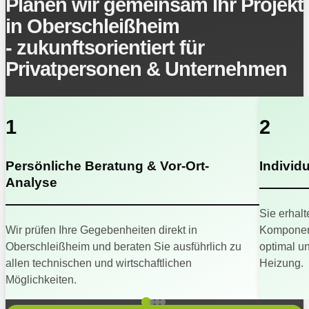
Planen wir gemeinsam Ihr Projekt
in Oberschleißheim
- zukunftsorientiert für
Privatpersonen & Unternehmen
1
2
Persönliche Beratung & Vor-Ort-
Individ
Analyse
Sie erhalt
Wir prüfen Ihre Gegebenheiten direkt in
Komponent
Oberschleißheim und beraten Sie ausführlich zu
optimal u
allen technischen und wirtschaftlichen
Heizung.
Möglichkeiten.