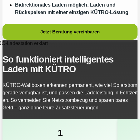
Bidirektionales Laden möglich: Laden und
Rückspeisen mit einer einzigen KÜTRO‑Lösung
Jetzt Beratung vereinbaren
-Ladestation erklärt
So funktioniert intelligentes
Laden mit KÜTRO
KÜTRO‑Wallboxen erkennen permanent, wie viel Solarstrom
gerade verfügbar ist, und passen die Ladeleistung in Echtzeit
an. So vermeiden Sie Netzstrombezug und sparen bares
Geld – ganz ohne teure Zusatzsteuerungen.
1