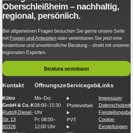
Oberschleißheim – nachhaltig,
regional, persönlich.
Bei allgemeinen Fragen besuchen Sie gerne unsere Seite
mit
Fragen und Antworten
oder vereinbaren Sie jetzt eine
kostenlose und unverbindliche Beratung – direkt mit unseren
regionalen Experten.
Beratung vereinbaren
Kontakt
Öffnungszeiten
Servicegebiete
Links
Kütro
Mo–Do:
Impressum
GmbH & Co. KG
08:00–15:30
Datenschutzerk
Photovoltaik
Rudolf-Diesel-
Uhr
Freistellungsb
Str. 13
Fr: 08:00–
Cookie-
PVT
93326
12:00 Uhr
Einstellungen