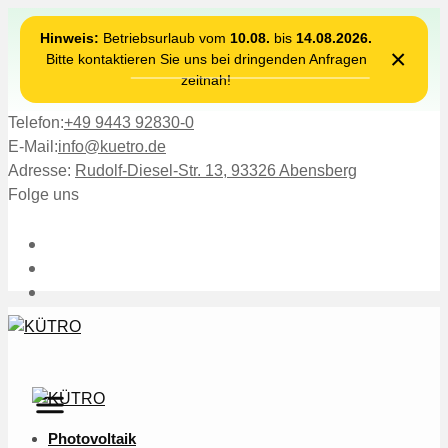
Hinweis:
Betriebsurlaub vom
10.08.
bis
14.08.2026.
×
Bitte kontaktieren Sie uns bei dringenden Anfragen
zeitnah!
Telefon:
+49 9443 92830-0
E-Mail:
info@kuetro.de
Adresse:
Rudolf-Diesel-Str. 13, 93326 Abensberg
Folge uns
Photovoltaik