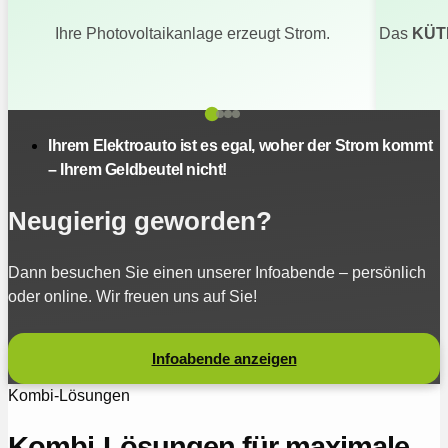
Ihre Photovoltaikanlage erzeugt Strom.
Das
KÜT
Ihrem Elektroauto ist es egal, woher der Strom kommt
– Ihrem Geldbeutel nicht!
Neugierig geworden?
Dann besuchen Sie einen unserer Infoabende – persönlich
oder online. Wir freuen uns auf Sie!
Infoabende anzeigen
Kombi-Lösungen
Kombi-Lösungen für maximale