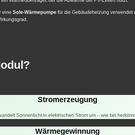
h ein Wärmeüberträger, der die Abwärme der PV-Zellen nutzt.
r eine
Sole-Wärmepumpe
für die Gebäudeheizung verwendet w
irkungsgrad.
Modul?
Stromerzeugung
 wandelt Sonnenlicht in elektrischen Strom um – wie bei herkö
Wärmegewinnung