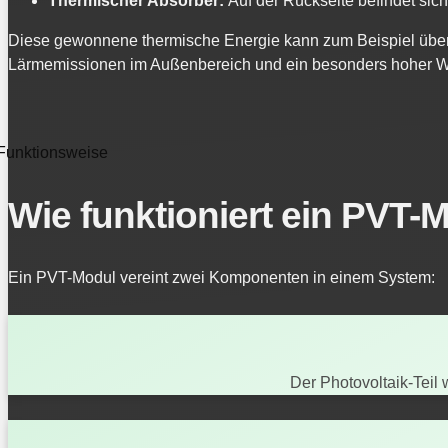
Thermischer Absorber:
Auf der Rückseite befindet sic
Diese gewonnene thermische Energie kann zum Beispiel übe
Lärmemissionen im Außenbereich und ein besonders hoher W
Funktionsweise
Wie funktioniert ein PVT-
Ein PVT-Modul vereint zwei Komponenten in einem System:
Der Photovoltaik-Teil