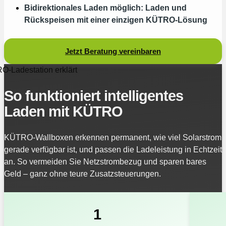
Bidirektionales Laden möglich: Laden und
Rückspeisen mit einer einzigen KÜTRO‑Lösung
Jetzt Beratung vereinbaren
-Ladestation erklärt
So funktioniert intelligentes
Laden mit KÜTRO
KÜTRO‑Wallboxen erkennen permanent, wie viel Solarstrom
gerade verfügbar ist, und passen die Ladeleistung in Echtzeit
an. So vermeiden Sie Netzstrombezug und sparen bares
Geld – ganz ohne teure Zusatzsteuerungen.
1