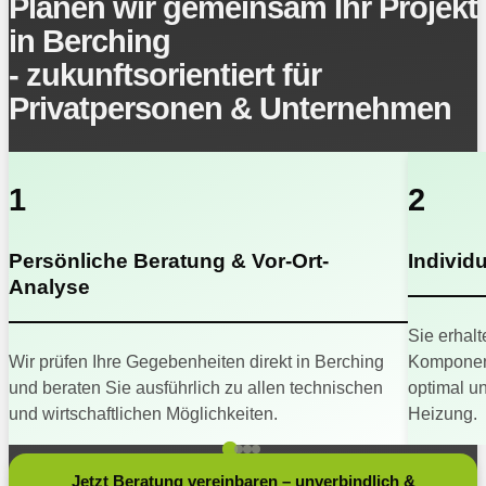
Planen wir gemeinsam Ihr Projekt
in Berching
- zukunftsorientiert für
Privatpersonen & Unternehmen
1
2
Persönliche Beratung & Vor-Ort-
Individ
Analyse
Sie erhalt
Wir prüfen Ihre Gegebenheiten direkt in Berching
Komponent
und beraten Sie ausführlich zu allen technischen
optimal u
und wirtschaftlichen Möglichkeiten.
Heizung.
Jetzt Beratung vereinbaren – unverbindlich &