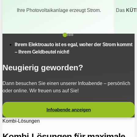
Ihre Photovoltaikanlage erzeugt Strom.
Das
KÜT
Ihrem Elektroauto ist es egal, woher der Strom kommt
– Ihrem Geldbeutel nicht!
Neugierig geworden?
Dann besuchen Sie einen unserer Infoabende – persönlich
oder online. Wir freuen uns auf Sie!
Infoabende anzeigen
Kombi-Lösungen
Kombi-Lösungen für maximale