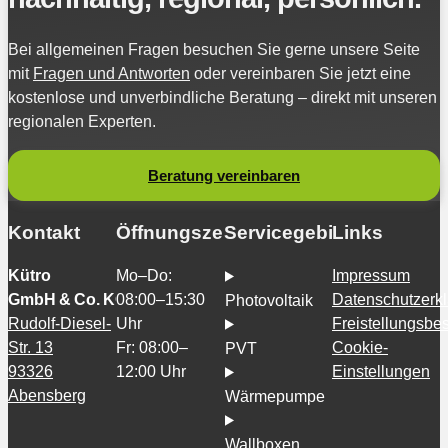
Bei allgemeinen Fragen besuchen Sie gerne unsere Seite
mit
Fragen und Antworten
oder vereinbaren Sie jetzt eine
kostenlose und unverbindliche Beratung – direkt mit unseren
regionalen Experten.
Beratung vereinbaren
Kontakt
Öffnungszeiten
Servicegebiete
Links
Kütro
Mo–Do:
Impressum
GmbH & Co. KG
08:00–15:30
Datenschutzerk
Photovoltaik
Rudolf-Diesel-
Uhr
Freistellungsb
Str. 13
Fr: 08:00–
Cookie-
PVT
93326
12:00 Uhr
Einstellungen
Abensberg
Wärmepumpe
Wallboxen