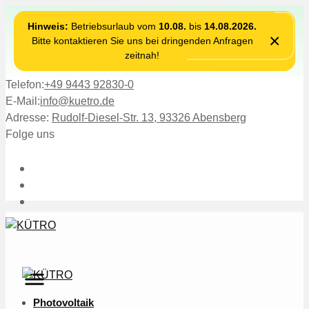
Hinweis:
Betriebsurlaub vom
10.08.
bis
14.08.2026.
×
Bitte kontaktieren Sie uns bei dringenden Anfragen
zeitnah!
Telefon:
+49 9443 92830-0
E-Mail:
info@kuetro.de
Adresse:
Rudolf-Diesel-Str. 13, 93326 Abensberg
Folge uns
Photovoltaik