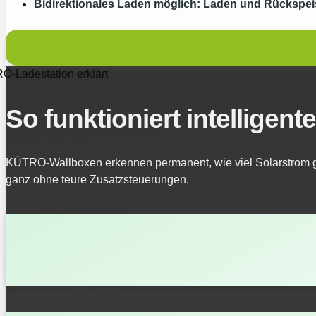
Bidirektionales Laden möglich: Laden und Rückspe
-Ladestation erklärt
So funktioniert intellige
KÜTRO‑Wallboxen erkennen permanent, wie viel Solarstrom ge
ganz ohne teure Zusatzsteuerungen.