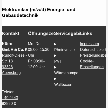
Elektroniker (m/w/d) Energie- und
Gebäudetechnik
Kontakt
Öffnungszeiten
Servicegebiete
Links
Kütro
Mo–Do:
Impressum
GmbH & Co. KG
08:00–15:30
Datenschutzerk
Photovoltaik
Rudolf-Diesel-
Uhr
Freistellungsb
Str. 13
Fr: 08:00–
Cookie-
PVT
93326
12:00 Uhr
Einstellungen
Abensberg
Wärmepumpe
Wallboxen
Telefon:
+49 9443
92830-0