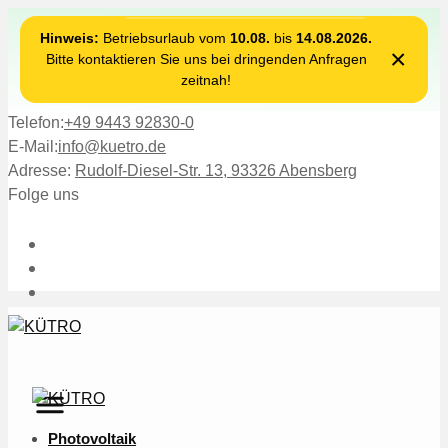
Hinweis:
Betriebsurlaub vom
10.08.
bis
14.08.2026.
×
Bitte kontaktieren Sie uns bei dringenden Anfragen
zeitnah!
Telefon:
+49 9443 92830-0
E-Mail:
info@kuetro.de
Adresse:
Rudolf-Diesel-Str. 13, 93326 Abensberg
Folge uns
Photovoltaik