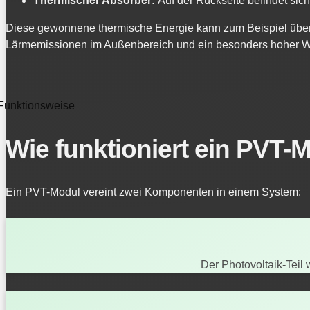
Thermischer Absorber:
Auf der Rückseite befindet sic
Diese gewonnene thermische Energie kann zum Beispiel übe
Lärmemissionen im Außenbereich und ein besonders hoher W
Funktionsweise
Wie funktioniert ein PVT-
Ein PVT-Modul vereint zwei Komponenten in einem System:
Der Photovoltaik-Teil