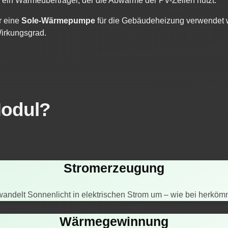
h ein Wärmeüberträger, der die Abwärme der PV-Zellen nutzt.
r eine
Sole-Wärmepumpe
für die Gebäudeheizung verwendet w
irkungsgrad.
Modul?
Stromerzeugung
 wandelt Sonnenlicht in elektrischen Strom um – wie bei herkö
Wärmegewinnung