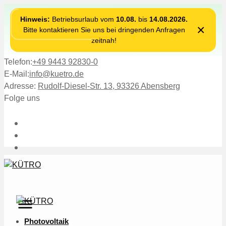
Hinweis:
Betriebsurlaub vom
10.08.
bis
14.08.2026.
×
Bitte kontaktieren Sie uns bei dringenden Anfragen
zeitnah!
Telefon:
+49 9443 92830-0
E-Mail:
info@kuetro.de
Adresse:
Rudolf-Diesel-Str. 13, 93326 Abensberg
Folge uns
Photovoltaik