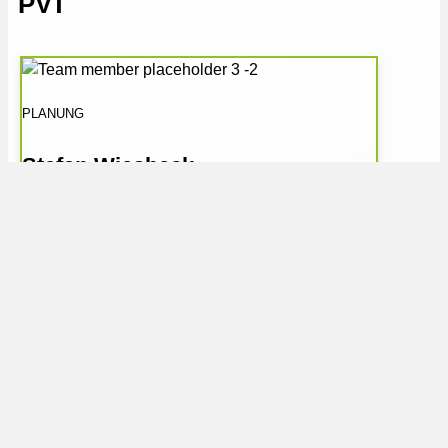
PVT
PLANUNG
Stefan Wiesbeck
0176 55530425
stefan.wiesbeck@kuetro.de
Wärmepumpe