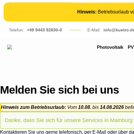
Hinweis:
Betriebsurlaub 
Telefon:
+49 9443 92830-0
E-Mail:
info@kuetro.d
Photovoltaik
PV
Melden Sie sich bei uns
Hinweis zum Betriebsurlaub:
Vom
10.08.
bis
14.08.2026
befi
Danke, dass Sie sich für unsere Services in Mainburg i
Kontaktieren Sie uns gerne telefonisch, per E-Mail oder über da