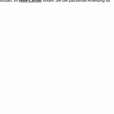
ustart. Im
Hilfe-Center
finden Sie die passende Anleitung für