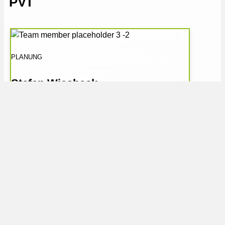
PVT
PLANUNG
Stefan Wiesbeck
0176 55530425
stefan.wiesbeck@kuetro.de
Wärmepumpe