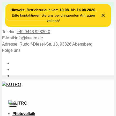
Hinweis:
Betriebsurlaub vom
10.08.
bis
14.08.2026.
×
Bitte kontaktieren Sie uns bei dringenden Anfragen
zeitnah!
Telefon:
+49 9443 92830-0
E-Mail:
info@kuetro.de
Adresse:
Rudolf-Diesel-Str. 13, 93326 Abensberg
Folge uns
Photovoltaik