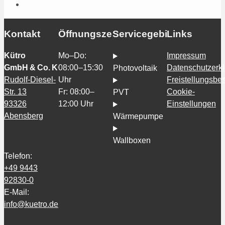
Kontakt
Öffnungszeiten
Servicegebiete
Links
Kütro
Mo–Do:
Impressum
GmbH & Co. KG
08:00–15:30
Datenschutzerk
Photovoltaik
Rudolf-Diesel-
Uhr
Freistellungsb
Str. 13
Fr: 08:00–
Cookie-
PVT
93326
12:00 Uhr
Einstellungen
Abensberg
Wärmepumpe
Wallboxen
Telefon:
+49 9443
92830-0
E-Mail:
info@kuetro.de