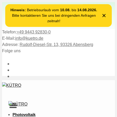
Hinweis:
Betriebsurlaub vom
10.08.
bis
14.08.2026.
×
Bitte kontaktieren Sie uns bei dringenden Anfragen
zeitnah!
Telefon:
+49 9443 92830-0
E-Mail:
info@kuetro.de
Adresse:
Rudolf-Diesel-Str. 13, 93326 Abensberg
Folge uns
Photovoltaik